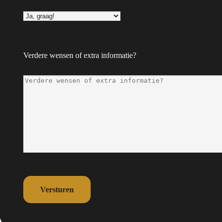
 organiseren van een schoolreisje voor leerlingen. Het
sport en toegangskaartjes.
Verdere wensen of extra informatie?
tioneel schoolreisje gaan kinderen vaak naar een onbekende omgeving,
ie soms overweldigd kunnen worden door grote, drukke plekken zoals
oezicht houden op de kinderen. Het risico dat leerlingen verdwaald
oot niet alleen de veiligheid van het uitje, maar biedt ook meer
Versturen