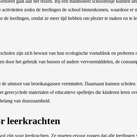
verloren gaat aan het reizen. Bij een traditioneel schoolreisje kunnen ur
 activiteiten zodra de leerlingen de school binnenkomen, waardoor er m
or de leerlingen, omdat ze meer tijd hebben om plezier te maken en te le
 scholen zijn zich bewust van hun ecologische voetafdruk en proberen 
ebben door het gebruik van bussen of andere vervoermiddelen, de consu
t de uitstoot van broeikasgassen vermindert. Daarnaast kunnen scholen 
gerecyclede materialen of educatieve spelletjes die kinderen leren ove
t belang van duurzaamheid.
r leerkrachten
ssvol zijn voor leerkrachten. Ze moeten ervoor zorgen dat alle leerling