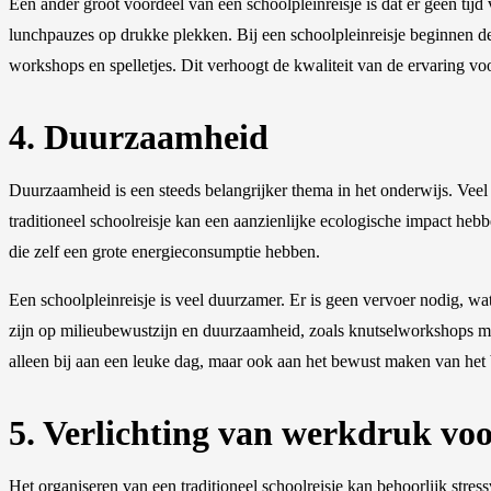
Een ander groot voordeel van een schoolpleinreisje is dat er geen tijd 
lunchpauzes op drukke plekken. Bij een schoolpleinreisje beginnen de
workshops en spelletjes. Dit verhoogt de kwaliteit van de ervaring vo
4. Duurzaamheid
Duurzaamheid is een steeds belangrijker thema in het onderwijs. Veel
traditioneel schoolreisje kan een aanzienlijke ecologische impact h
die zelf een grote energieconsumptie hebben.
Een schoolpleinreisje is veel duurzamer. Er is geen vervoer nodig, wa
zijn op milieubewustzijn en duurzaamheid, zoals knutselworkshops met 
alleen bij aan een leuke dag, maar ook aan het bewust maken van he
5. Verlichting van werkdruk voo
Het organiseren van een traditioneel schoolreisje kan behoorlijk stre