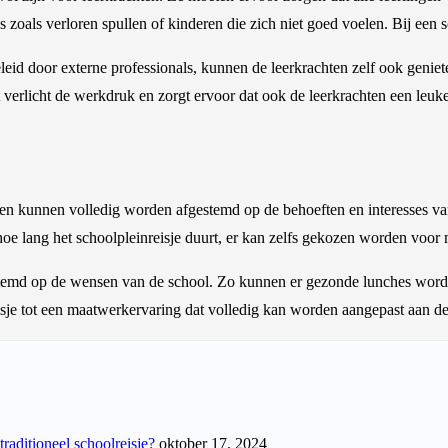
 zoals verloren spullen of kinderen die zich niet goed voelen. Bij ee
eid door externe professionals, kunnen de leerkrachten zelf ook geniete
t verlicht de werkdruk en zorgt ervoor dat ook de leerkrachten een leu
eiten kunnen volledig worden afgestemd op de behoeften en interesses va
oe lang het schoolpleinreisje duurt, er kan zelfs gekozen worden voor
stemd op de wensen van de school. Zo kunnen er gezonde lunches word
eisje tot een maatwerkervaring dat volledig kan worden aangepast aan d
raditioneel schoolreisje?
oktober 17, 2024