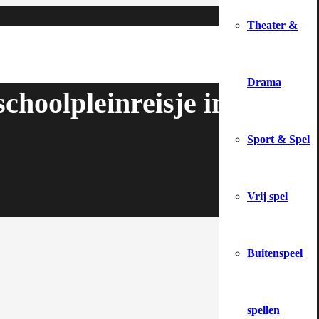
Theater &
Drama
hoolpleinreisje in plaats 
Sport & Spel
Vrij spel
Buitenspeel
spellen