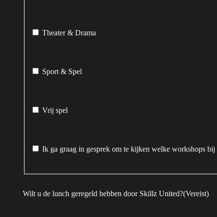
Theater & Drama
Sport & Spel
Vrij spel
Ik ga graag in gesprek om te kijken welke workshops bij
nlijk budget vrijmaken voor het huren van bussen, toegangskaartjes
Wilt u de lunch geregeld hebben door Skillz United?
(Vereist)
en er zijn geen vervoerskosten. Dit betekent dat het bespaarde geld
n zonder de kosten te laten exploderen.