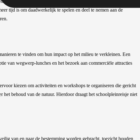
en verloren gaan aan busreizen, wachttijden bij attracties en
eer tijd is om daadwerkelijk te spelen en deel te nemen aan de
ren.
manieren te vinden om hun impact op het milieu te verkleinen. Een
mptie van wegwerp-lunches en het bezoek aan commerciële attracties
ervoor kiezen om activiteiten en workshops te organiseren die gericht
r het behoud van de natuur. Hierdoor draagt het schoolpleinreisje niet
en veilig van en naar de bestemming worden gebracht, toezicht houden